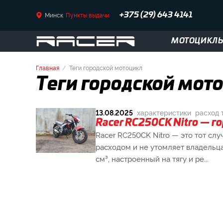
Минск
Пункты выдачи
+375 (29) 643 4141
МОТОЦИКЛ
Главная
Теги городской мотоцикл
Теги городской мот
13.08.2025
характеристики
расход 
Racer RC250CK Nitro — г
Racer RC250CK Nitro — это тот слу
расходом и не утомляет владель
см³, настроенный на тягу и ре...