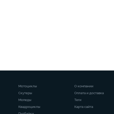
Мотоциклы
О компании
Скутеры
Оплата и доставка
Мопеды
Теги
Квадроциклы
Карта сайта
Питбайки