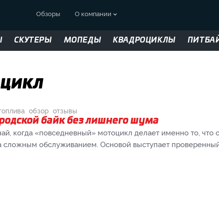
Обзоры
О компании
Ы
СКУТЕРЫ
МОПЕДЫ
КВАДРОЦИКЛЫ
ПИТБА
оцикл
топлива
обзор
отзывы
ородской байк без лишнего шума
чай, когда «повседневный» мотоцикл делает именно то, что о
ца сложным обслуживанием. Основой выступает проверенны