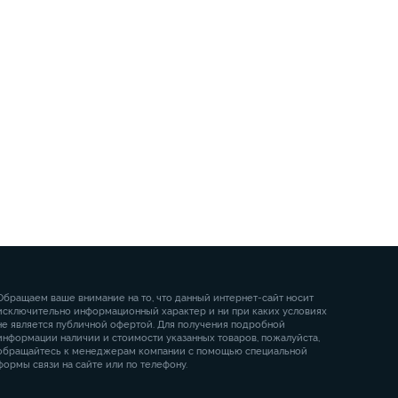
Обращаем ваше внимание на то, что данный интернет-сайт носит
исключительно информационный характер и ни при каких условиях
не является публичной офертой. Для получения подробной
информации наличии и стоимости указанных товаров, пожалуйста,
обращайтесь к менеджерам компании с помощью специальной
формы связи на сайте или по телефону.