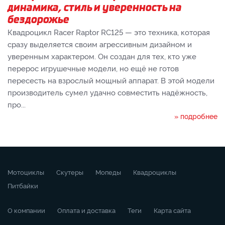
динамика, стиль и уверенность на
бездорожье
Квадроцикл Racer Raptor RC125 — это техника, которая
сразу выделяется своим агрессивным дизайном и
уверенным характером. Он создан для тех, кто уже
перерос игрушечные модели, но ещё не готов
пересесть на взрослый мощный аппарат. В этой модели
производитель сумел удачно совместить надёжность,
про...
» подробнее
Мотоциклы
Скутеры
Мопеды
Квадроциклы
Питбайки
О компании
Оплата и доставка
Теги
Карта сайта