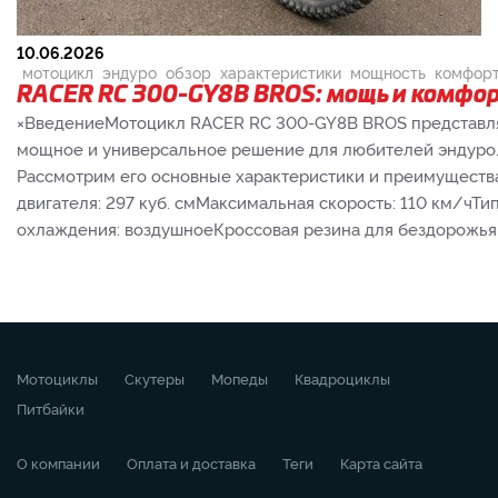
10.06.2026
мотоцикл
эндуро
обзор
характеристики
мощность
комфор
RACER RC 300-GY8B BROS: мощь и комфо
×ВведениеМотоцикл RACER RC 300-GY8B BROS представл
мощное и универсальное решение для любителей эндуро
Рассмотрим его основные характеристики и преимуществ
двигателя: 297 куб. смМаксимальная скорость: 110 км/чТи
охлаждения: воздушноеКроссовая резина для бездорожья ×
Мотоциклы
Скутеры
Мопеды
Квадроциклы
Питбайки
О компании
Оплата и доставка
Теги
Карта сайта