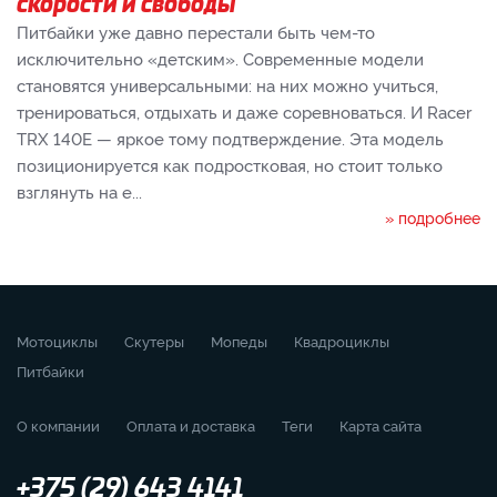
скорости и свободы
Питбайки уже давно перестали быть чем-то
исключительно «детским». Современные модели
становятся универсальными: на них можно учиться,
тренироваться, отдыхать и даже соревноваться. И Racer
TRX 140E — яркое тому подтверждение. Эта модель
позиционируется как подростковая, но стоит только
взглянуть на е...
» подробнее
Мотоциклы
Скутеры
Мопеды
Квадроциклы
Питбайки
О компании
Оплата и доставка
Теги
Карта сайта
+375 (29) 643 4141