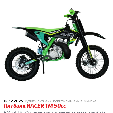
08.12.2025
купить питбайк
купить питбайк в Минске
Питбайк RACER TM 50cc
RACER TM 50cc — лёгкий и мощный 2-тактный питбайк