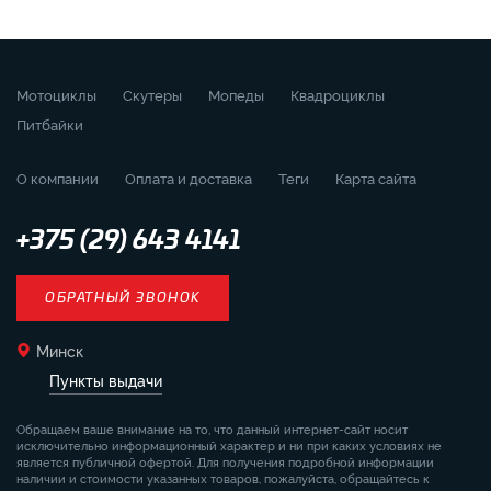
Мотоциклы
Скутеры
Мопеды
Квадроциклы
Питбайки
О компании
Оплата и доставка
Теги
Карта сайта
+375 (29) 643 4141
ОБРАТНЫЙ ЗВОНОК
Минск
Пункты выдачи
Обращаем ваше внимание на то, что данный интернет-сайт носит
исключительно информационный характер и ни при каких условиях не
является публичной офертой. Для получения подробной информации
наличии и стоимости указанных товаров, пожалуйста, обращайтесь к