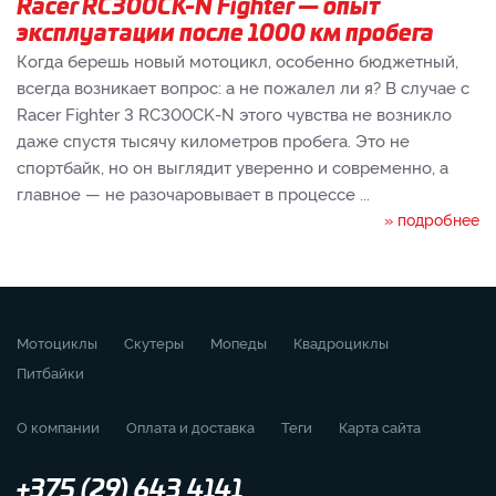
Racer RC300CK-N Fighter — опыт
эксплуатации после 1000 км пробега
Когда берешь новый мотоцикл, особенно бюджетный,
всегда возникает вопрос: а не пожалел ли я? В случае с
Racer Fighter 3 RC300CK-N этого чувства не возникло
даже спустя тысячу километров пробега. Это не
спортбайк, но он выглядит уверенно и современно, а
главное — не разочаровывает в процессе ...
» подробнее
Мотоциклы
Скутеры
Мопеды
Квадроциклы
Питбайки
О компании
Оплата и доставка
Теги
Карта сайта
+375 (29) 643 4141