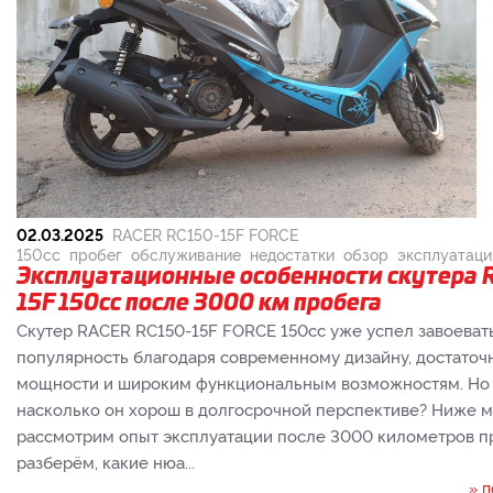
02.03.2025
RACER RC150-15F FORCE
150cc
пробег
обслуживание
недостатки
обзор
эксплуатаци
Эксплуатационные особенности скутера 
15F 150cc после 3000 км пробега
Скутер RACER RC150-15F FORCE 150cc уже успел завоеват
популярность благодаря современному дизайну, достаточ
мощности и широким функциональным возможностям. Но
насколько он хорош в долгосрочной перспективе? Ниже 
рассмотрим опыт эксплуатации после 3000 километров п
разберём, какие нюа...
» 