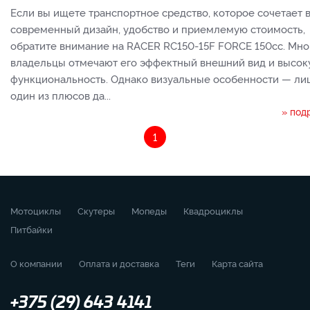
Если вы ищете транспортное средство, которое сочетает 
современный дизайн, удобство и приемлемую стоимость,
обратите внимание на RACER RC150-15F FORCE 150cc. Мно
владельцы отмечают его эффектный внешний вид и высо
функциональность. Однако визуальные особенности — ли
один из плюсов да...
» под
1
Мотоциклы
Скутеры
Мопеды
Квадроциклы
Питбайки
О компании
Оплата и доставка
Теги
Карта сайта
+375 (29) 643 4141