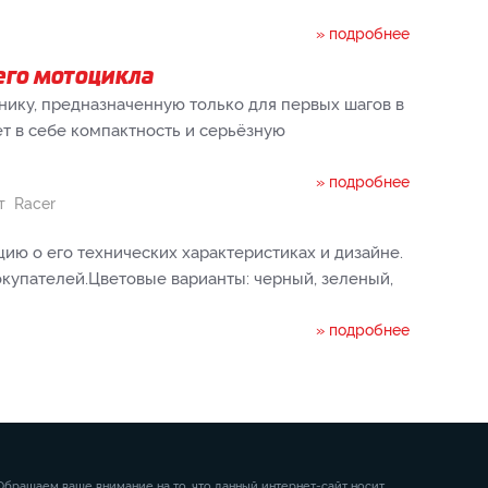
» подробнее
щего мотоцикла
ику, предназначенную только для первых шагов в
ет в себе компактность и серьёзную
» подробнее
т
Racer
 о его технических характеристиках и дизайне.
окупателей.Цветовые варианты: черный, зеленый,
» подробнее
Обращаем ваше внимание на то, что данный интернет-сайт носит