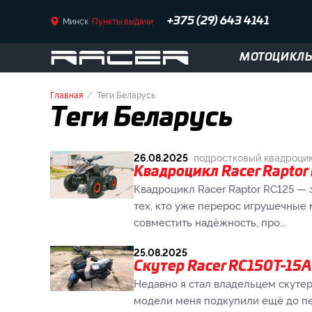
Минск
Пункты выдачи
+375 (29) 643 4141
МОТОЦИКЛ
Главная
Теги Беларусь
Теги Беларусь
26.08.2025
подростковый квадроци
Квадроцикл Racer Raptor
Квадроцикл Racer Raptor RC125 — 
тех, кто уже перерос игрушечные 
совместить надёжность, про...
25.08.2025
Скутер Racer RC150T-15A
Недавно я стал владельцем скутер
модели меня подкупили ещё до пе