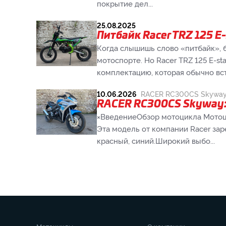
покрытие дел...
25.08.2025
Питбайк Racer TRZ 125 E
Когда слышишь слово «питбайк», 
мотоспорте. Но Racer TRZ 125 E-st
комплектацию, которая обычно встр
10.06.2026
RACER RC300CS Skywa
RACER RC300CS Skyway: 
×ВведениеОбзор мотоцикла Мотоц
Эта модель от компании Racer за
красный, синий.Широкий выбо...