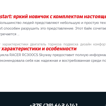
-start: яркий новичок с комплектом настоя
большинство людей представляют небольшую и простую техн
art способен разрушить это представление. Этот байк сочета
ечается ...
y
характеристики
двигатель
тормоза
подвеска
дизайн
комфор
характеристики и особенности
икла RACER RC300CS Skyway предоставит полную информацию
рекомендовала себя как надежная и востребованная среди п