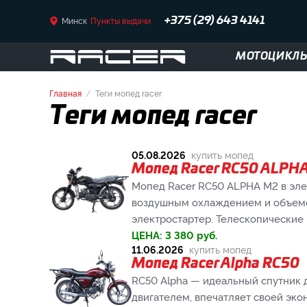
Минск
Пункты выдачи
+375 (29) 643 4141
МОТОЦИКЛ
Главная
Теги мопед racer
Теги мопед racer
05.08.2026
купить мопед
Мопед Racer RC50 ALPHA
Мопед Racer RC50 ALPHA M2 в эле
воздушным охлаждением и объемом 
электростартер. Телескопические п
ЦЕНА:
3 380
руб.
11.06.2026
купить мопед
Мопед Racer Alpha RC50
RC50 Alpha — идеальный спутник 
двигателем, впечатляет своей эко