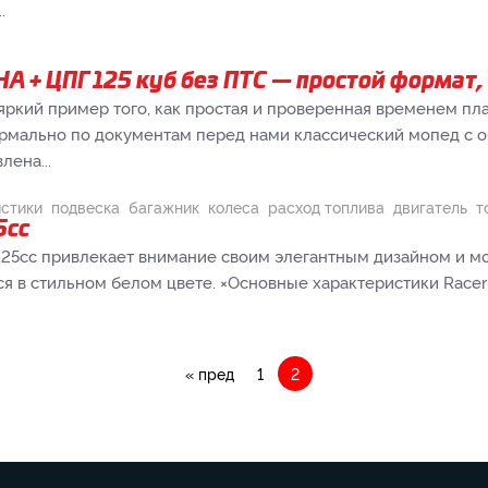
.
A + ЦПГ 125 куб без ПТС — простой формат
яркий пример того, как простая и проверенная временем п
рмально по документам перед нами классический мопед с о
лена...
истики
подвеска
багажник
колеса
расход топлива
двигатель
т
5cc
125cc привлекает внимание своим элегантным дизайном и м
ся в стильном белом цвете. ×Основные характеристики Race
« пред
1
2