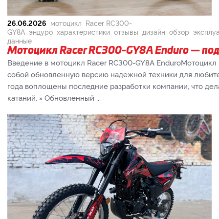
26.06.2026
мотоцикл
Racer RC300-
GY8A
эндуро
характеристики
отзывы
дизайн
обзор
эксплу
данные
Мотоцикл Racer RC300-GY8A Enduro — по
Введение в мотоцикл Racer RC300-GY8A EnduroМотоцикл 
собой обновленную версию надежной техники для любите
года воплощены последние разработки компании, что де
катаний. × Обновленный ...