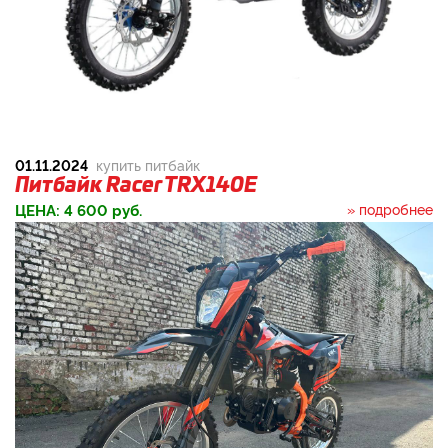
01.11.2024
купить питбайк
Питбайк Racer TRX140E
ЦЕНА:
4 600
руб.
» подробнее