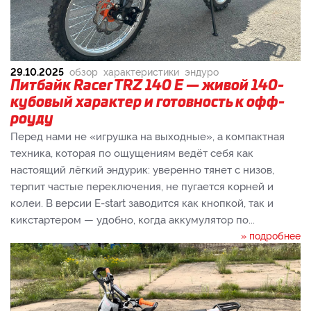
29.10.2025
обзор
характеристики
эндуро
Питбайк Racer TRZ 140 E — живой 140-
кубовый характер и готовность к офф-
роуду
Перед нами не «игрушка на выходные», а компактная
техника, которая по ощущениям ведёт себя как
настоящий лёгкий эндурик: уверенно тянет с низов,
терпит частые переключения, не пугается корней и
колеи. В версии E-start заводится как кнопкой, так и
кикстартером — удобно, когда аккумулятор по...
» подробнее