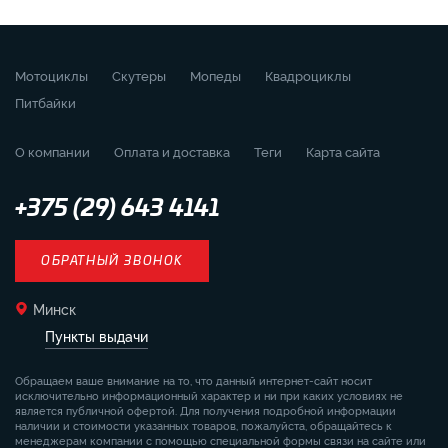
Мотоциклы
Скутеры
Мопеды
Квадроциклы
Питбайки
О компании
Оплата и доставка
Теги
Карта сайта
+375 (29) 643 4141
ОБРАТНЫЙ ЗВОНОК
Минск
Пункты выдачи
Обращаем ваше внимание на то, что данный интернет-сайт носит
исключительно информационный характер и ни при каких условиях не
является публичной офертой. Для получения подробной информации
наличии и стоимости указанных товаров, пожалуйста, обращайтесь к
менеджерам компании с помощью специальной формы связи на сайте или