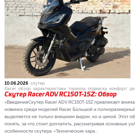
10.06.2026
скутер
Racer
обзор
характеристики
тормоза
подвеска
комфорт
ди
Скутер Racer ADV RC150T-15Z: Обзор
×ВведениеСкутер Racer ADV RC150T-15Z привлекает внима
новинка среди моделей Racer. Большой и полноразмерный
выделяется не только внешним видом, но и ценой. Этот о
понять, за что стоит доплатить, рассматривая основные уз
особенности скутера. ×Технические хара...