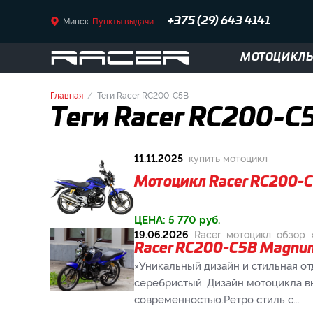
Минск
Пункты выдачи
+375 (29) 643 4141
МОТОЦИКЛ
Главная
Теги Racer RC200-C5B
Теги Racer RC200-C
11.11.2025
купить мотоцикл
Мотоцикл Racer RC200-
ЦЕНА:
5 770
руб.
19.06.2026
Racer
мотоцикл
обзор
Racer RC200-C5B Magnum
×Уникальный дизайн и стильная о
серебристый. Дизайн мотоцикла в
современностью.Ретро стиль с...