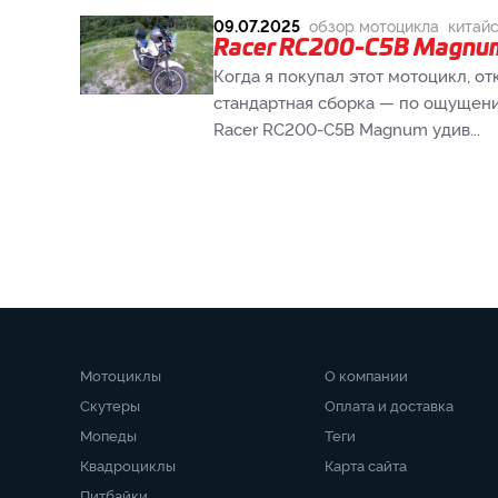
09.07.2025
обзор мотоцикла
китай
Racer RC200-C5B Magnum
Когда я покупал этот мотоцикл, о
стандартная сборка — по ощущениям
Racer RC200-C5B Magnum удив...
Мотоциклы
О компании
Скутеры
Оплата и доставка
Мопеды
Теги
Квадроциклы
Карта сайта
Питбайки