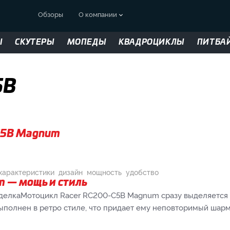
Обзоры
О компании
Ы
СКУТЕРЫ
МОПЕДЫ
КВАДРОЦИКЛЫ
ПИТБА
5B
C5B Magnum
характеристики
дизайн
мощность
удобство
 — мощь и стиль
тделкаМотоцикл Racer RC200-C5B Magnum сразу выделяется 
ыполнен в ретро стиле, что придает ему неповторимый шарм