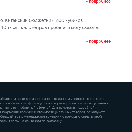
» подробнее
го. Китайский бюджетник, 200 кубиков,
40 тысяч километров пробега, я могу сказать:
» подробнее
Обращаем ваше внимание на то, что данный интернет-сайт носит
исключительно информационный характер и ни при каких условиях
не является публичной офертой. Для получения подробной
информации наличии и стоимости указанных товаров, пожалуйста,
обращайтесь к менеджерам компании с помощью специальной
формы связи на сайте или по телефону.