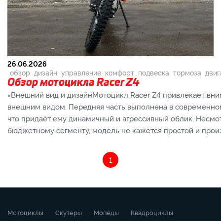
26.06.2026
обзор
дизайн
управление
комфорт
подвеска
тормоза
двиг
Обзор мотоцикла Racer Z4
×Внешний вид и дизайнМотоцикл Racer Z4 привлекает вн
внешним видом. Передняя часть выполнена в современном
что придаёт ему динамичный и агрессивный облик. Несмо
бюджетному сегменту, модель не кажется простой и произв
1
Мотоциклы
Скутеры
Мопеды
Квадроциклы